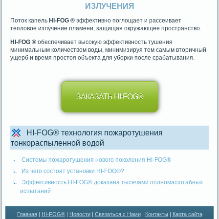
ИЗЛУЧЕНИЯ
Поток капель
HI-FOG ®
эффективно поглощает и рассеивает
тепловое излучение пламени, защищая окружающее пространство.
HI-FOG ®
обеспечивает высокую эффективность тушения
минимальным количеством воды, минимизируя тем самым вторичный
ущерб и время простоя объекта для уборки после срабатывания.
ЗАКАЗАТЬ HI-FOG®
HI-FOG® технология пожаротушения
тонкораспыленной водой
Системы пожаротушения нового поколения HI-FOG®
Из чего состоят установки HI-FOG®?
Эффективность HI-FOG® доказана тысячами полномасштабных
испытаний
Главная
|
HI-FOG®
|
Новости
|
Связаться с Нами
|
Контакты
|
Карта сайта