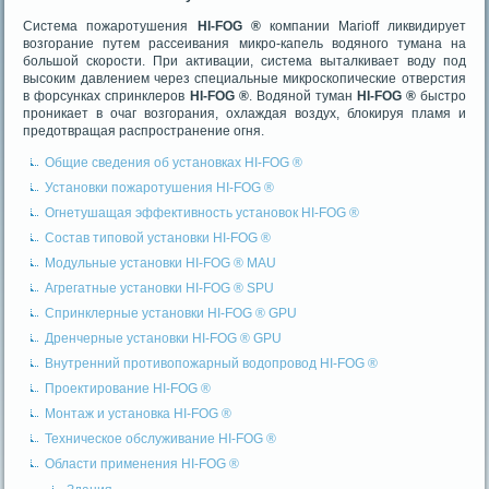
Система пожаротушения
HI-FOG ®
компании Marioff ликвидирует
возгорание путем рассеивания микро-капель водяного тумана на
большой скорости. При активации, система выталкивает воду под
высоким давлением через специальные микроскопические отверстия
в форсунках спринклеров
HI-FOG ®
. Водяной туман
HI-FOG ®
быстро
проникает в очаг возгорания, охлаждая воздух, блокируя пламя и
предотвращая распространение огня.
Общие сведения об установках HI-FOG ®
Установки пожаротушения HI-FOG ®
Огнетушащая эффективность установок HI-FOG ®
Состав типовой установки HI-FOG ®
Модульные установки HI-FOG ® MAU
Агрегатные установки HI-FOG ® SPU
Спринклерные установки HI-FOG ® GPU
Дренчерные установки HI-FOG ® GPU
Внутренний противопожарный водопровод HI-FOG ®
Проектирование HI-FOG ®
Монтаж и установка HI-FOG ®
Техническое обслуживание HI-FOG ®
Области применения HI-FOG ®