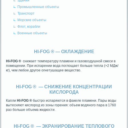
Здания
Промышленные объекты
Транспорт
Морские объекты
Флот, корабли
Военные объекты
HI-FOG ® —
ОХЛАЖДЕНИЕ
HI-FOG ®
снижает температуру пламени и газовоздушной смеси в
помещении. При испарении вода поглощает больше тепла (>2 МДж/
кг), чем любое другое огнетушащее вещество.
HI-FOG ® —
СНИЖЕНИЕ КОНЦЕНТРАЦИИ
КИСЛОРОДА
Капли
HI-FOG ®
быстро испаряются в факеле пламени. Пары воды
вытесняют кислород из зоны горения: объем водяного пара в 1760
раз больше объема жидкости.
HI-FOG ®
— ЭКРАНИРОВАНИЕ ТЕПЛОВОГО